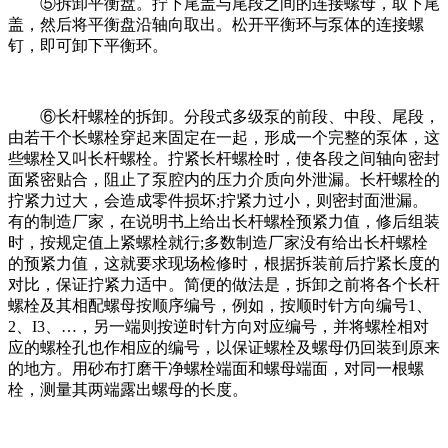
⑤拆卸平衡盘。拧下尾盖与尾段之间的连接螺母，取下尾
盖，然后将平衡盘沿轴向取出。松开平衡环与泵体的连接螺
钉，即可卸下平衡环。
⑥长杆螺栓的拆卸。分段式多级泵的前段、中段、尾段，
由若干个长螺栓穿起来固定在一起，形成一个完整的泵体，这
些螺栓又叫长杆螺栓。拧紧长杆螺栓时，使各段之间轴向密封
面紧密贴合，阻止了泵腔内的压力介质向外泄漏。长杆螺栓的
拧紧力过大，会造成零件损坏;拧紧力过小，则密封面泄漏。
有的制造厂家，在说明书上给出长杆螺栓预紧力值，修后组装
时，按规定值上紧螺栓就行;多数制造厂家没有给出长杆螺栓
的预紧力值，这就要求现场检修时，根据拆装前后拧紧长度的
对比，保证拧紧力适中。简便的做法是，拆卸之前将各个长杆
螺栓及其相配螺母按顺序编号，例如，按顺时针方向编号1、
2、I3、…，另一端则按逆时针方向对应编号，并将螺栓相对
应的螺栓孔也作相应的编号，以保证螺栓及螺母仍回装到原来
的地方。用砂布打磨干净螺栓端面和螺母端面，对同一根螺
栓，测量其两端露出螺母的长度。