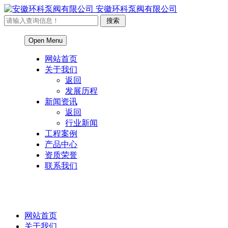
安徽环科泵阀有限公司
Open Menu
网站首页
关于我们
返回
发展历程
新闻资讯
返回
行业新闻
工程案例
产品中心
资质荣誉
联系我们
网站首页
关于我们